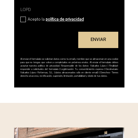
LOPD
Acepto la
política de privacidad
ENVIAR
Al enviar el formulario se solicitan datos como tu email y nombre que se almacenan en una cookie
para que no tengas que volver a completarlos en próximos envíos. Al enviar el formulario debes
aceptar nuestra política de privacidad. Responsable de los datos: Valcarlos López | Finalidad:
responder a solicitudes del formulario | Legitimación: Tu consentimiento expreso | Destinatario:
Valcarlos López Reformas, S.L. (datos almacenados sólo en cliente email) | Derechos: Tienes
derecho al acceso, rectificación, supresión, limitación, portabilidad y olvido de tus datos.