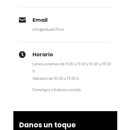

Email
info@estudio19.es
Horario

Lunes a viernes de 9:30 a 13:30 y 16:30 a 19:30
h
Sábados de 10:30 a 13:30 h.
Domingos y festivos cerrado
Danos un toque