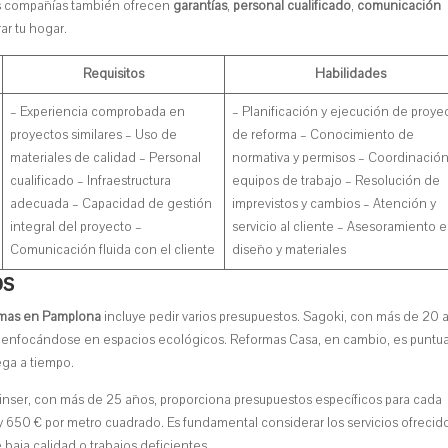
tas compañías también ofrecen
garantías
,
personal cualificado
,
comunicación
ar tu hogar.
Requisitos
Habilidades
– Experiencia comprobada en
– Planificación y ejecución de proye
proyectos similares – Uso de
de reforma – Conocimiento de
materiales de calidad – Personal
normativa y permisos – Coordinació
cualificado – Infraestructura
equipos de trabajo – Resolución de
adecuada – Capacidad de gestión
imprevistos y cambios – Atención y
integral del proyecto –
servicio al cliente – Asesoramiento 
Comunicación fluida con el cliente
diseño y materiales
os
rmas en Pamplona
incluye pedir varios presupuestos. Sagoki, con más de 20 
, enfocándose en espacios ecológicos. Reformas Casa, en cambio, es puntua
ega a tiempo.
inser, con más de 25 años, proporciona presupuestos específicos para cada
650 € por metro cuadrado. Es fundamental considerar los servicios ofrecido
 baja calidad o trabajos deficientes.