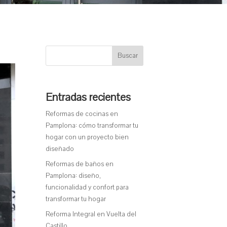
Buscar
Entradas recientes
Reformas de cocinas en
Pamplona: cómo transformar tu
hogar con un proyecto bien
diseñado
Reformas de baños en
Pamplona: diseño,
funcionalidad y confort para
transformar tu hogar
Reforma Integral en Vuelta del
Castillo