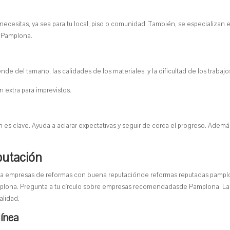
cesitas, ya sea para tu local, piso o comunidad. También, se especializan 
n Pamplona.
 del tamaño, las calidades de los materiales, y la dificultad de los trabajo
 extra para imprevistos.
es clave. Ayuda a aclarar expectativas y seguir de cerca el progreso. Además
putación
usca empresas de reformas con buena reputaciónde reformas reputadas pampl
plona. Pregunta a tu círculo sobre empresas recomendadasde Pamplona. La
alidad.
línea