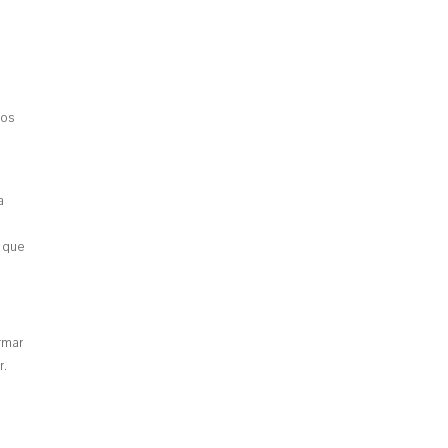
tos
a
l que
rmar
r.