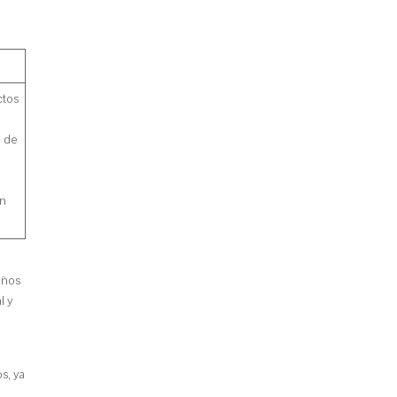
ctos
n de
en
años
l y
s, ya