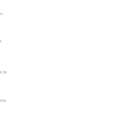
en
s.
, te
ona.