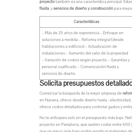
proyecto
también es una característica principal. Es
fluida
, y
servicios de diseño y construcción
para mejor
Características
– Más de 25 años de experiencia – Enfoque en
soluciones a medida – Reforma integral (desde
habitaciones a edificios) – Actualización de
instalaciones – Aumento del valor de la propiedad
– Variación de costos según proyecto – Garantías y
personal cualificado – Comunicación fluida y
servicios de diseño
Solicita presupuestos detallad
Comenzar la búsqueda de la mejor empresa de
refo
en Navarra, ofrece desde diseño hasta –electricidad
ofrece costos detallados para controlar gastos y entr
No te enfoques solo en el presupuesto más bajo. Net
proyecto en Pamplona, que suelen costar entre 600 y 
que un precio más bajo podría significar materiales de