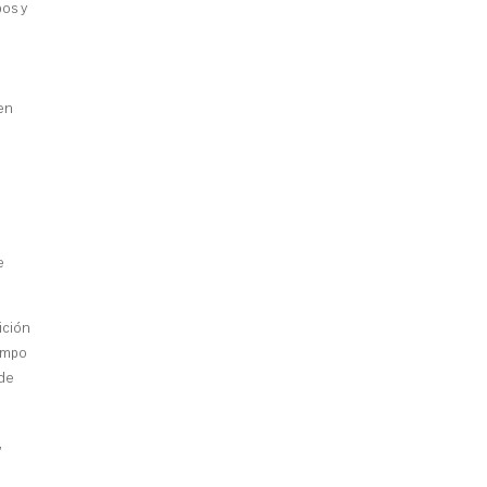
pos y
 en
e
ición
iempo
ede
,