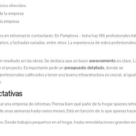
icios ofrecidos
 de la empresa
e la empresa
os en reformas te contactarán. En Pamplona – Iruña hay 186 profesionales lis
años, y fachadas variadas, entre otros. La experiencia de estos profesionales
n resultado en las obras. Se destaca que un buen
asesoramiento
es clave. L
r el proyecto. Es importante pedir un
presupuesto detallado
, donde se
profesionales calificados y tener una buena infraestructura es crucial, al igua
.
ctativas
ar una empresa de reformas. Piensa bien qué parte de tu hogar quieres refo
sde unas semanas hasta varios meses. Está en función de lo que quieras hace
ios. Desde trabajos pequeños en el hogar, hasta remodelaciones grandes en