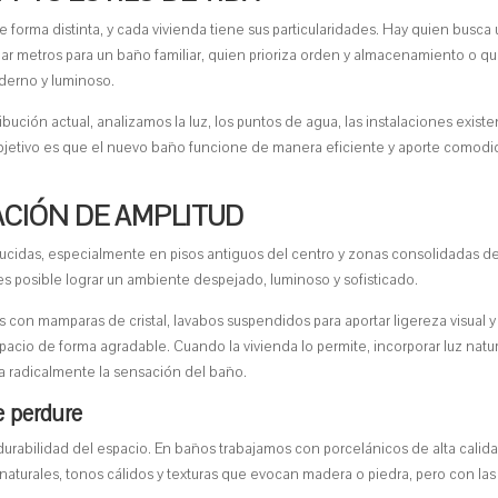
e forma distinta, y cada vivienda tiene sus particularidades. Hay quien busca
ar metros para un baño familiar, quien prioriza orden y almacenamiento o q
derno y luminoso.
ución actual, analizamos la luz, los puntos de agua, las instalaciones existe
bjetivo es que el nuevo baño funcione de manera eficiente y aporte comod
SACIÓN DE AMPLITUD
das, especialmente en pisos antiguos del centro y zonas consolidadas de
s posible lograr un ambiente despejado, luminoso y sofisticado.
con mamparas de cristal, lavabos suspendidos para aportar ligereza visual y
acio de forma agradable. Cuando la vivienda lo permite, incorporar luz natur
ma radicalmente la sensación del baño.
e perdure
 durabilidad del espacio. En baños trabajamos con porcelánicos de alta calida
naturales, tonos cálidos y texturas que evocan madera o piedra, pero con las