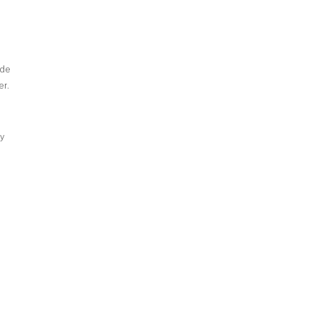
 de
er.
 y