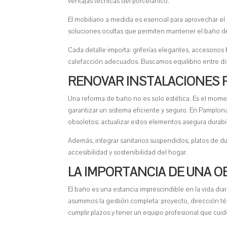
ventajas técnicas del porcelánico.
El mobiliario a medida es esencial para aprovechar e
soluciones ocultas que permiten mantener el baño d
Cada detalle importa: griferías elegantes, accesorios
calefacción adecuados. Buscamos equilibrio entre dis
RENOVAR INSTALACIONES P
Una reforma de baño no es solo estética. Es el momento
garantizar un sistema eficiente y seguro. En Pamplon
obsoletos; actualizar estos elementos asegura durabil
Además, integrar sanitarios suspendidos, platos de d
accesibilidad y sostenibilidad del hogar.
LA IMPORTANCIA DE UNA O
El baño es una estancia imprescindible en la vida dia
asumimos la gestión completa: proyecto, dirección té
cumplir plazos y tener un equipo profesional que cuid