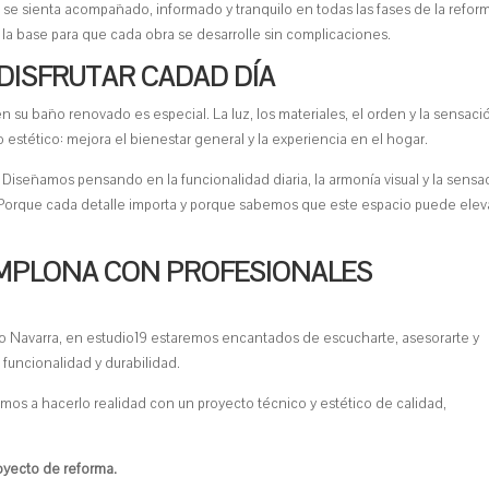
e se sienta acompañado, informado y tranquilo en todas las fases de la refor
la base para que cada obra se desarrolle sin complicaciones.
DISFRUTAR CADAD DÍA
 su baño renovado es especial. La luz, los materiales, el orden y la sensaci
estético: mejora el bienestar general y la experiencia en el hogar.
Diseñamos pensando en la funcionalidad diaria, la armonía visual y la sensa
Porque cada detalle importa y porque sabemos que este espacio puede eleva
MPLONA CON PROFESIONALES
o Navarra, en estudio19 estaremos encantados de escucharte, asesorarte y
uncionalidad y durabilidad.
os a hacerlo realidad con un proyecto técnico y estético de calidad,
.
oyecto de reforma.