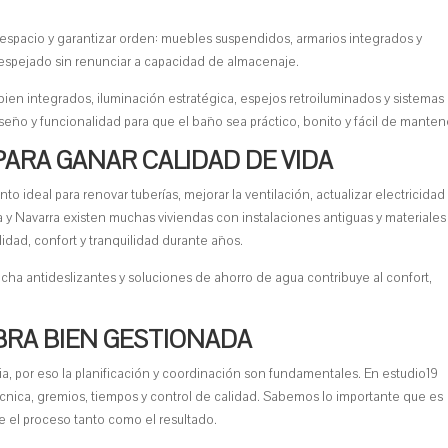
l espacio y garantizar orden: muebles suspendidos, armarios integrados y
espejado sin renunciar a capacidad de almacenaje.
 bien integrados, iluminación estratégica, espejos retroiluminados y sistemas
eño y funcionalidad para que el baño sea práctico, bonito y fácil de manten
ARA GANAR CALIDAD DE VIDA
 ideal para renovar tuberías, mejorar la ventilación, actualizar electricidad
a y Navarra existen muchas viviendas con instalaciones antiguas y materiales
idad, confort y tranquilidad durante años.
ucha antideslizantes y soluciones de ahorro de agua contribuye al confort,
BRA BIEN GESTIONADA
ria, por eso la planificación y coordinación son fundamentales. En estudio19
cnica, gremios, tiempos y control de calidad. Sabemos lo importante que es
e el proceso tanto como el resultado.