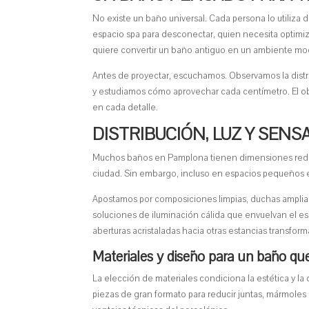
No existe un baño universal. Cada persona lo utiliza d
espacio spa para desconectar, quien necesita optimiz
quiere convertir un baño antiguo en un ambiente mo
Antes de proyectar, escuchamos. Observamos la distrib
y estudiamos cómo aprovechar cada centímetro. El o
en cada detalle.
DISTRIBUCIÓN, LUZ Y SEN
Muchos baños en Pamplona tienen dimensiones reduci
ciudad. Sin embargo, incluso en espacios pequeños e
Apostamos por composiciones limpias, duchas amplias 
soluciones de iluminación cálida que envuelvan el esp
aberturas acristaladas hacia otras estancias transfor
Materiales y diseño para un baño qu
La elección de materiales condiciona la estética y la
piezas de gran formato para reducir juntas, mármoles 