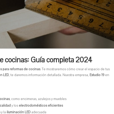
de cocinas: Guía completa 2024
es para reformas de cocinas
. Te mostraremos cómo crear el espacio de tus
ón LED
, te daremos información detallada. Nuestra empresa,
Estudio 19
en
cocinas
, como encimeras, azulejos y muebles
 calidad
y los
electrodomésticos eficientes
s
y la
iluminación LED
adecuada