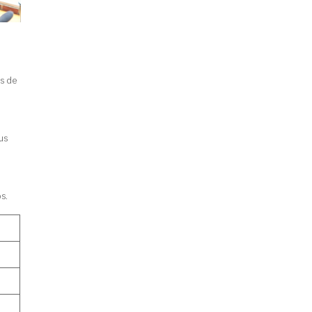
es de
us
s.