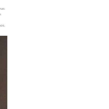
mas
e
ños.