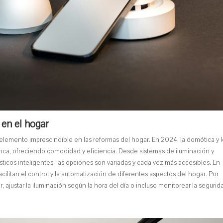
 en el hogar
 elemento imprescindible en las reformas del hogar. En 2024, la domótica y 
ca, ofreciendo comodidad y eficiencia. Desde sistemas de iluminación y
ticos inteligentes, las opciones son variadas y cada vez más accesibles. En
cilitan el control y la automatización de diferentes aspectos del hogar. Por
 ajustar la iluminación según la hora del día o incluso monitorear la seguri