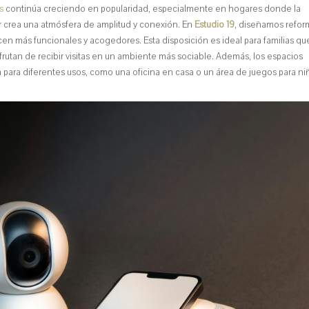
s
continúa creciendo en popularidad, especialmente en hogares donde la
ar crea una atmósfera de amplitud y conexión. En
Estudio 19
, diseñamos refor
en más funcionales y acogedores. Esta disposición es ideal para familias qu
frutan de recibir visitas en un ambiente más sociable. Además, los espacios
a para diferentes usos, como una oficina en casa o un área de juegos para ni