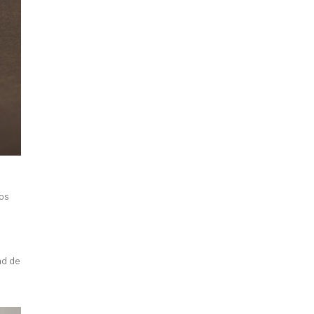
los
dad de