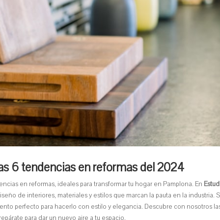
Las 6 tendencias en reformas del 2024
ncias en reformas, ideales para transformar tu hogar en Pamplona. En
Estud
ño de interiores, materiales y estilos que marcan la pauta en la industria. S
nto perfecto para hacerlo con estilo y elegancia. Descubre con nosotros la
repárate para dar un nuevo aire a tu espacio.