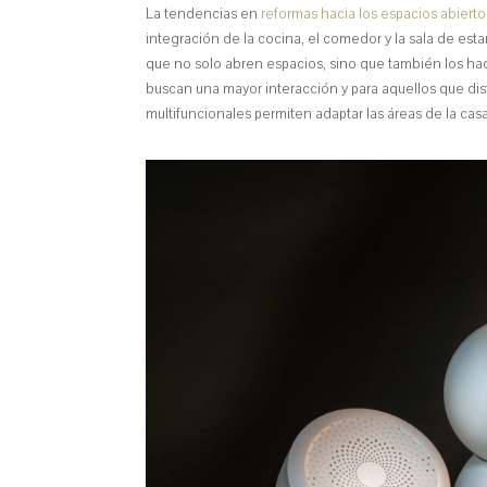
La tendencias en
reformas hacia los espacios abierto
integración de la cocina, el comedor y la sala de est
que no solo abren espacios, sino que también los hac
buscan una mayor interacción y para aquellos que dis
multifuncionales permiten adaptar las áreas de la cas